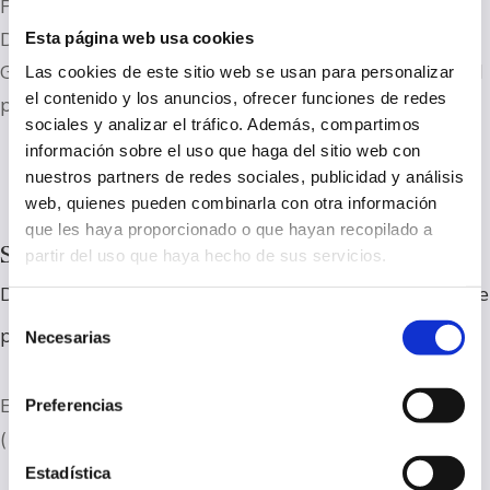
Pide mas información sobre nuestros servicios.
Desde Racional y Emocional, Psicología en
Esta página web usa cookies
Getafe, te responderemos con la mayor brevedad
Las cookies de este sitio web se usan para personalizar
el contenido y los anuncios, ofrecer funciones de redes
posible.
sociales y analizar el tráfico. Además, compartimos
información sobre el uso que haga del sitio web con
nuestros partners de redes sociales, publicidad y análisis
web, quienes pueden combinarla con otra información
que les haya proporcionado o que hayan recopilado a
Servicios de Psicología Relacionados
partir del uso que haya hecho de sus servicios.
Desde Racional y Emocional. Psicología en Getafe
Selección
podemos ofrecerte los siguientes servicios
Necesarias
de
consentimiento
Eva María González Pavón, Psicóloga en GETAFE
Preferencias
(Madrid).
Estadística